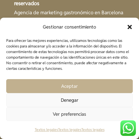
reservados
Agencia de marketing gastronómico en Barcelona
Gestionar consentimiento
Para ofrecer las mejores experiencias, utilizamos tecnologías como las
cookies para almacenar y/o acceder a la información del dispositivo. El
¿Qué buscas?
consentimiento de estas tecnologías nos permitirá procesar datos como el
comportamiento de navegación o las identificaciones únicas en este sitio.
Sobre el Studio
No consentir o retirar el consentimiento, puede afectar negativamente a
ciertas características y funciones.
Metodología
Casos de éxito
Aceptar
Blog
Descargables
Denegar
Contacto
Ver preferencias
Textos legales
Textos legales
Textos legales
Legal