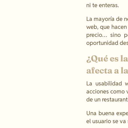
ni te enteras.
La mayoría de n
web, que hacen q
precio… sino p
oportunidad de
¿Qué es l
afecta a l
La usabilidad 
acciones como v
de un restaurante
Una buena experi
el usuario se va 