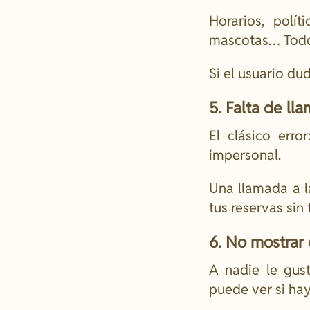
Horarios, polí
mascotas… Todo 
Si el usuario du
5. Falta de ll
El clásico err
impersonal.
Una llamada a l
tus reservas sin 
6. No mostrar 
A nadie le gust
puede ver si ha