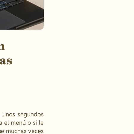
n
as
s unos segundos
a el menú o si le
 que muchas veces