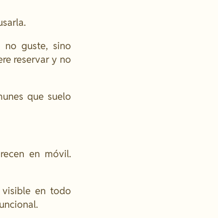
sarla.
 no guste, sino
iere reservar y no
munes que suelo
recen en móvil.
 visible en todo
funcional.